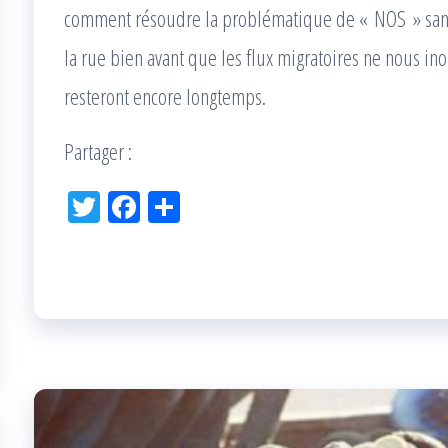
comment résoudre la problématique de « NOS » sans 
la rue bien avant que les flux migratoires ne nous i
resteront encore longtemps.
Partager :
Tw
Fac
Pa
itt
eb
rta
er
oo
ge
k
r