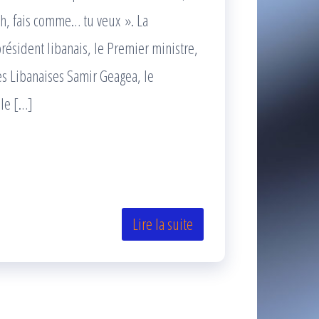
th, fais comme… tu veux ». La
président libanais, le Premier ministre,
ces Libanaises Samir Geagea, le
 le […]
Lire la suite