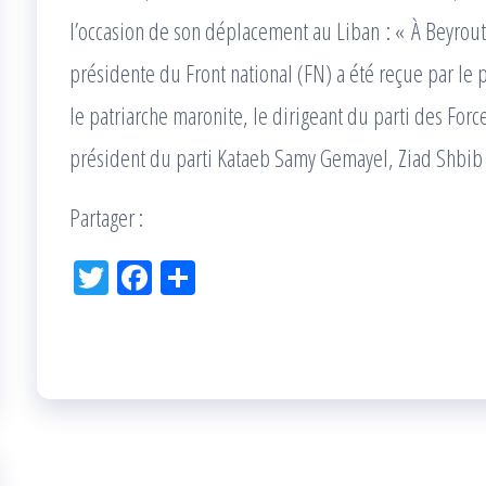
l’occasion de son déplacement au Liban : « À Beyrou
présidente du Front national (FN) a été reçue par le 
le patriarche maronite, le dirigeant du parti des For
président du parti Kataeb Samy Gemayel, Ziad Shbib
Partager :
Tw
Fac
Pa
itt
eb
rta
er
oo
ge
k
r