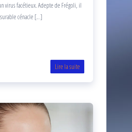
 virus facétieux. Adepte de Frégoli, il
nsurable cénacle […]
Lire la suite