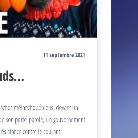
11 septembre 2021
auds…
t machos mélanchopéniens, devant un
os de son porte-parole, un gouvernement
résistance contre le courant