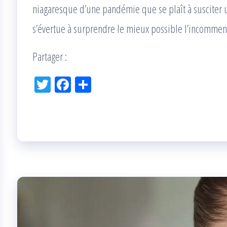
niagaresque d’une pandémie que se plaît à susciter un
s’évertue à surprendre le mieux possible l’incomme
Partager :
Tw
Fac
Pa
itt
eb
rta
er
oo
ge
k
r