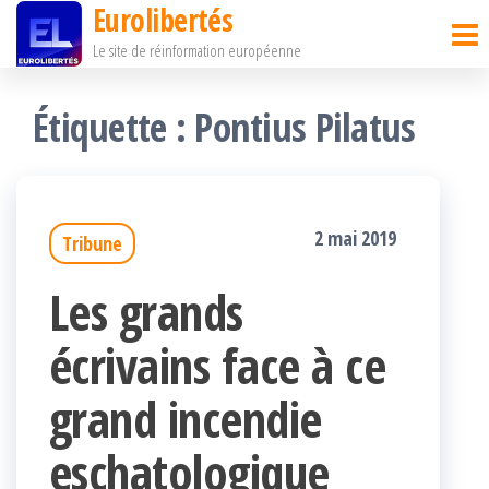
Eurolibertés
Passer
Le site de réinformation européenne
ce
contenu
Étiquette :
Pontius Pilatus
2 mai 2019
Tribune
Les grands
écrivains face à ce
grand incendie
eschatologique