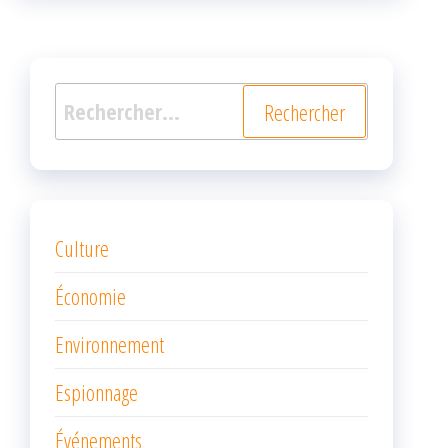
k
r
Rechercher :
Culture
Économie
Environnement
Espionnage
Événements