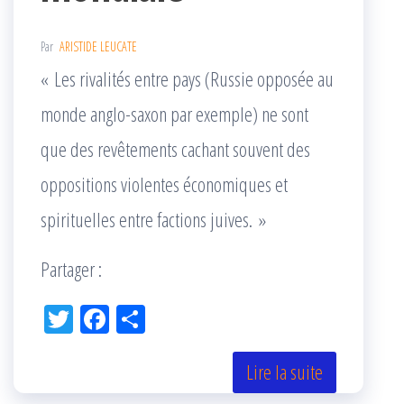
Par
ARISTIDE LEUCATE
« Les rivalités entre pays (Russie opposée au
monde anglo-saxon par exemple) ne sont
que des revêtements cachant souvent des
oppositions violentes économiques et
spirituelles entre factions juives. »
Partager :
Tw
Fac
Pa
itt
eb
rta
er
oo
ge
Lire la suite