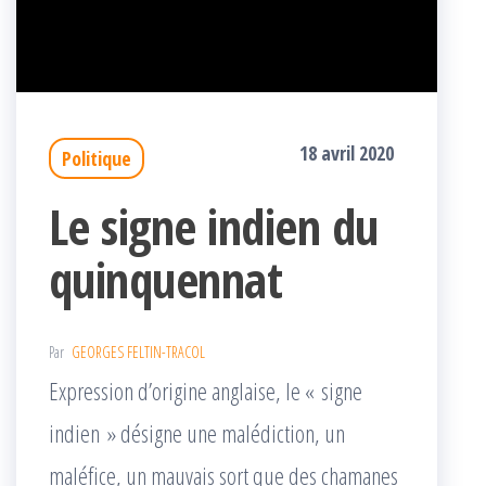
18 avril 2020
Politique
Le signe indien du
quinquennat
Par
GEORGES FELTIN-TRACOL
Expression d’origine anglaise, le « signe
indien » désigne une malédiction, un
maléfice, un mauvais sort que des chamanes