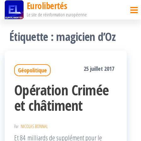
Eurolibertés
Passer
Le site de réinformation européenne
ce
contenu
Étiquette :
magicien d’Oz
25 juillet 2017
Géopolitique
Opération Crimée
et châtiment
Par
NICOLAS BONNAL
Et 84 milliards de supplément pour le