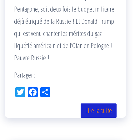
Pentagone, soit deux fois le budget militaire
déjà étriqué de la Russie ! Et Donald Trump
qui est venu chanter les mérites du gaz
liquéfié américain et de l’Otan en Pologne !
Pauvre Russie !
Partager :
Tw
Fac
Pa
itt
eb
rta
er
oo
ge
Lire la suite
k
r