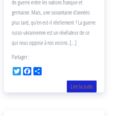
de guerre entre les nations franque et
germaine. Mais, une soixantaine d’années
plus tard, qu’en est-il réellement ? La guerre
russo-ukrainienne est un révélateur de ce
qui nous oppose à nos voisins. […]
Partager :
Tw
Fac
Pa
itt
eb
rta
er
oo
ge
Lire la suite
k
r