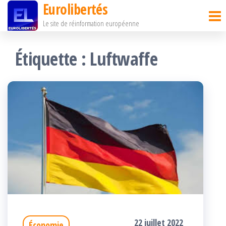
Eurolibertés
Passer
Le site de réinformation européenne
ce
contenu
Étiquette :
Luftwaffe
22 juillet 2022
Économie