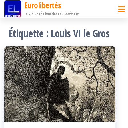
Eurolibertés
Passer
Le site de réinformation européenne
ce
contenu
Étiquette :
Louis VI le Gros