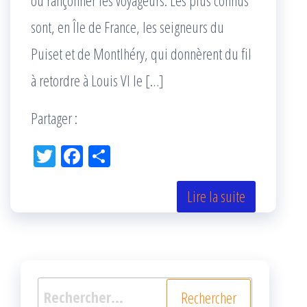
ou rançonner les voyageurs. Les plus connus
sont, en Île de France, les seigneurs du
Puiset et de Montlhéry, qui donnèrent du fil
à retordre à Louis VI le […]
Partager :
Tw
Fac
Pa
itt
eb
rta
er
oo
ge
Lire la suite
k
r
Rechercher :