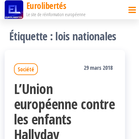
Eurolibertés
Passer
Le site de réinformation européenne
ce
contenu
Étiquette :
lois nationales
29 mars 2018
Société
L’Union
européenne contre
les enfants
Hallyday