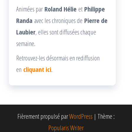
Animées par
Roland Hélie
et
Philippe
Randa
avec les chroniques de
Pierre de
Laubier
, elles sont diffusées chaque
semaine.
Retrouvez-les désormais en rediffusion
en
cliquant ici
.
Fièrement propulsé par
WordPress
|
Thème :
Popularis Writer