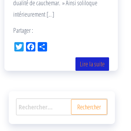
dualité de cauchemar. » Ainsi soliloque
intérieurement […]
Partager :
Tw
Fac
Pa
itt
eb
rta
er
oo
ge
Lire la suite
k
r
Rechercher :