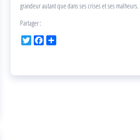
grandeur autant que dans ses crises et ses malheurs.
Partager :
Tw
Fac
Pa
itt
eb
rta
er
oo
ge
k
r