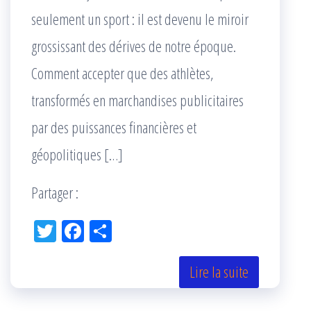
seulement un sport : il est devenu le miroir
grossissant des dérives de notre époque.
Comment accepter que des athlètes,
transformés en marchandises publicitaires
par des puissances financières et
géopolitiques […]
Partager :
Tw
Fac
Pa
itt
eb
rta
er
oo
ge
Lire la suite
k
r