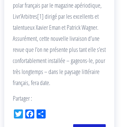
polar français par le magazine apériodique,
Livr’Arbitres[1] dirigé par les excellents et
talentueux Xavier Eman et Patrick Wagner.
Assurément, cette nouvelle livraison d’une
revue que l’on ne présente plus tant elle s’est
confortablement installée – gageons-le, pour
très longtemps – dans le paysage littéraire
français, fera date.
Partager :
Tw
Fac
Pa
itt
eb
rta