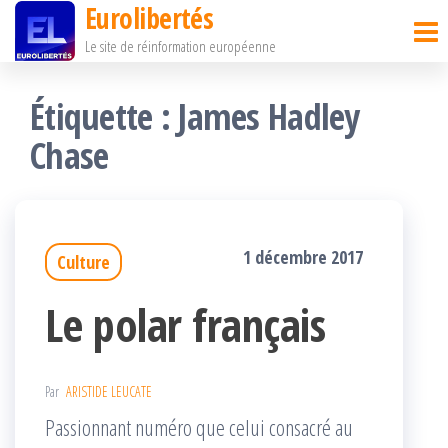
Eurolibertés
Passer
Le site de réinformation européenne
ce
contenu
Étiquette :
James Hadley
Chase
1 décembre 2017
Culture
Le polar français
Par
ARISTIDE LEUCATE
Passionnant numéro que celui consacré au