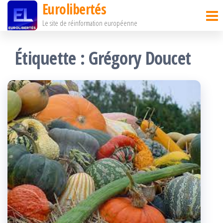
Eurolibertés
Passer
Le site de réinformation européenne
ce
contenu
Étiquette :
Grégory Doucet