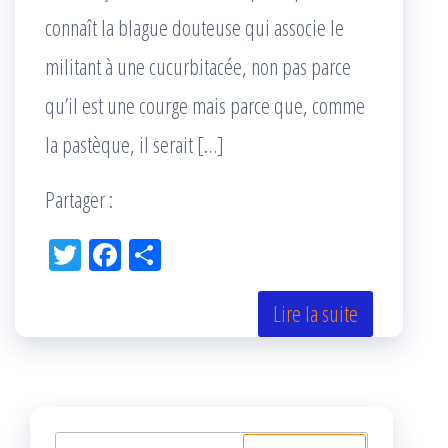
connaît la blague douteuse qui associe le
militant à une cucurbitacée, non pas parce
qu’il est une courge mais parce que, comme
la pastèque, il serait […]
Partager :
Tw
Fac
Pa
itt
eb
rta
er
oo
ge
Lire la suite
k
r