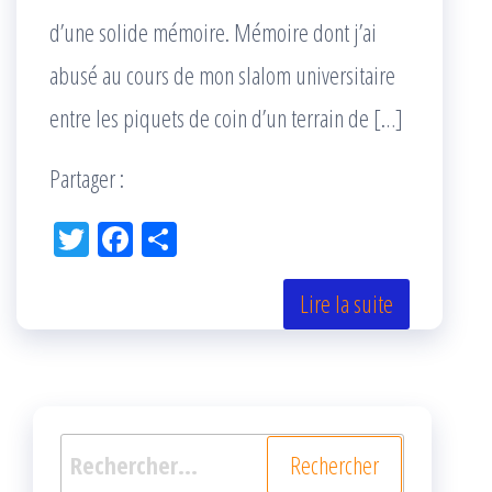
d’une solide mémoire. Mémoire dont j’ai
abusé au cours de mon slalom universitaire
entre les piquets de coin d’un terrain de […]
Partager :
Tw
Fac
Pa
itt
eb
rta
er
oo
ge
Lire la suite
k
r
Rechercher :