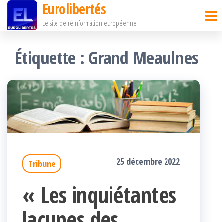
Eurolibertés
Passer
Le site de réinformation européenne
ce
contenu
Étiquette :
Grand Meaulnes
25 décembre 2022
Tribune
« Les inquiétantes
lacunes des