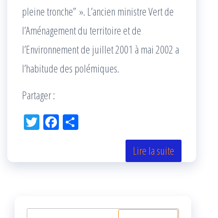
pleine tronche” ». L’ancien ministre Vert de
l’Aménagement du territoire et de
l’Environnement de juillet 2001 à mai 2002 a
l’habitude des polémiques.
Partager :
Tw
Fac
Pa
itt
eb
rta
er
oo
ge
Lire la suite
k
r
Rechercher :