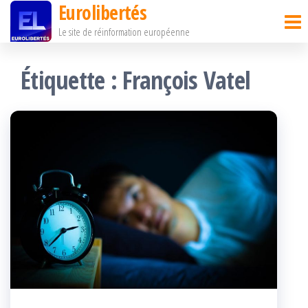
Eurolibertés
Passer
Le site de réinformation européenne
ce
contenu
Étiquette :
François Vatel