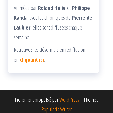
Animées par
Roland Hélie
et
Philippe
Randa
avec les chroniques de
Pierre de
Laubier
, elles sont diffusées chaque
semaine.
Retrouvez-les désormais en rediffusion
en
cliquant ici
.
Fièrement propulsé par
WordPress
|
Thème :
Popularis Writer