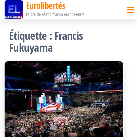
Eurolibertés
Passer
Le site de réinformation européenne
ce
contenu
Étiquette :
Francis
Fukuyama