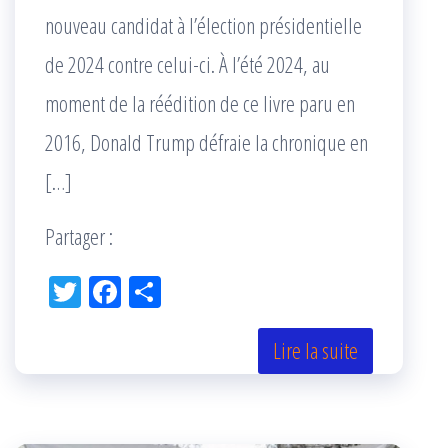
nouveau candidat à l’élection présidentielle
de 2024 contre celui-ci. À l’été 2024, au
moment de la réédition de ce livre paru en
2016, Donald Trump défraie la chronique en
[…]
Partager :
Tw
Fac
Pa
itt
eb
rta
er
oo
ge
Lire la suite
k
r