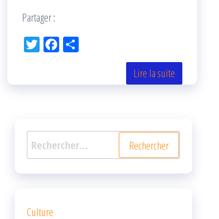
Partager :
Tw
Fac
Pa
itt
eb
rta
er
oo
ge
Lire la suite
k
r
Rechercher :
Culture