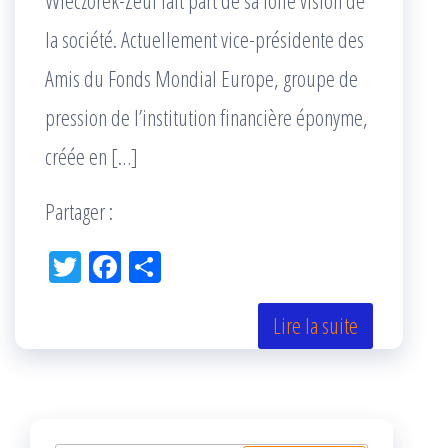
Wieczorek-Zeul fait part de sa folle vision de
la société. Actuellement vice-présidente des
Amis du Fonds Mondial Europe, groupe de
pression de l’institution financière éponyme,
créée en […]
Partager :
Tw
Fac
Pa
itt
eb
rta
er
oo
ge
Lire la suite
k
r