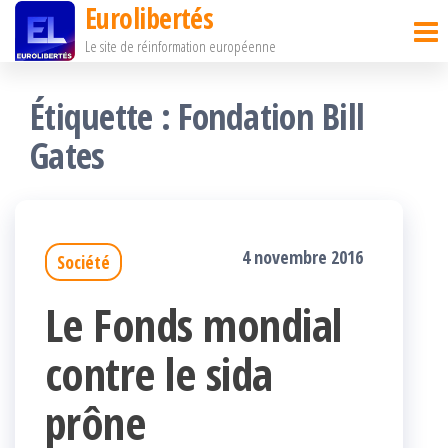
Eurolibertés
Passer
Le site de réinformation européenne
ce
contenu
Étiquette :
Fondation Bill
Gates
4 novembre 2016
Société
Le Fonds mondial
contre le sida
prône