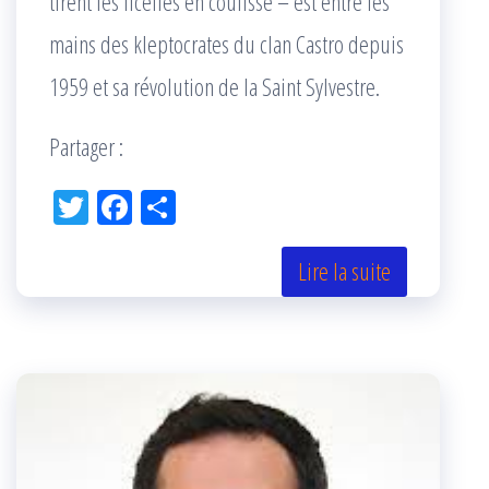
tirent les ficelles en coulisse – est entre les
mains des kleptocrates du clan Castro depuis
1959 et sa révolution de la Saint Sylvestre.
Partager :
Tw
Fac
Pa
itt
eb
rta
er
oo
ge
Lire la suite
k
r