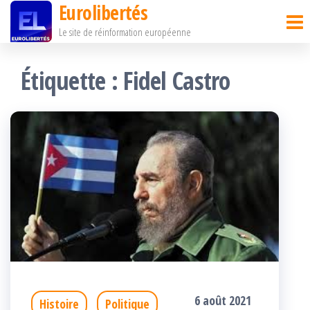
Eurolibertés
Passer
Le site de réinformation européenne
ce
contenu
Étiquette :
Fidel Castro
6 août 2021
Histoire
Politique