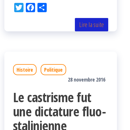
Tw
Fac
Pa
itt
eb
rta
er
oo
ge
Lire la suite
k
r
Histoire
Politique
28 novembre 2016
Le castrisme fut
une dictature fluo-
stalinienne