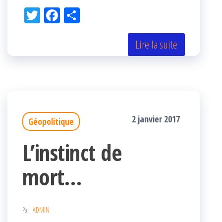
Tw
Fac
Pa
itt
eb
rta
er
oo
ge
Lire la suite
k
r
2 janvier 2017
Géopolitique
L’instinct de
mort…
Par
ADMIN