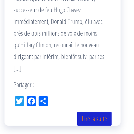
successeur de feu Hugo Chavez.
Immédiatement, Donald Trump, élu avec
près de trois millions de voix de moins
qu’Hillary Clinton, reconnaît le nouveau
dirigeant par intérim, bientôt suivi par ses
[…]
Partager :
Tw
Fac
Pa
itt
eb
rta
er
oo
ge
Lire la suite
k
r