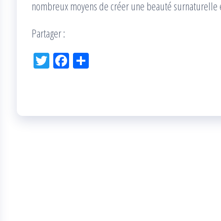
nombreux moyens de créer une beauté surnaturelle e
Partager :
Tw
Fac
Pa
itt
eb
rta
er
oo
ge
k
r