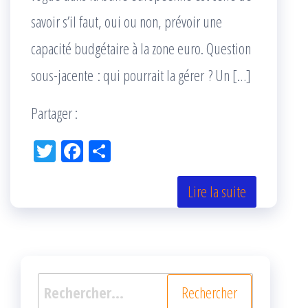
savoir s’il faut, oui ou non, prévoir une
capacité budgétaire à la zone euro. Question
sous-jacente : qui pourrait la gérer ? Un […]
Partager :
Tw
Fac
Pa
itt
eb
rta
er
oo
ge
Lire la suite
k
r
Rechercher :