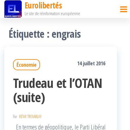
Eurolibertés
Passer
Le site de réinformation européenne
ce
contenu
Étiquette :
engrais
14 juillet 2016
Économie
Trudeau et l’OTAN
(suite)
Par
RÉMI TREMBLAY
En termes de géopolitique, le Parti Libéral