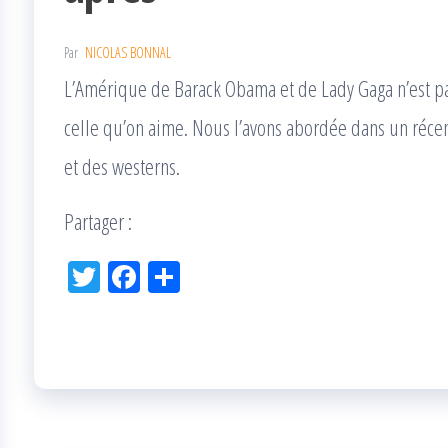
Par
NICOLAS BONNAL
L’Amérique de Barack Obama et de Lady Gaga n’est pa
celle qu’on aime. Nous l’avons abordée dans un récent 
et des westerns.
Partager :
Tw
Fac
Pa
itt
eb
rta
er
oo
ge
k
r