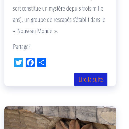
sort constitue un mystère depuis trois mille
ans), un groupe de rescapés s’établit dans le
« Nouveau Monde ».
Partager :
Tw
Fac
Pa
itt
eb
rta
er
oo
ge
Lire la suite
k
r