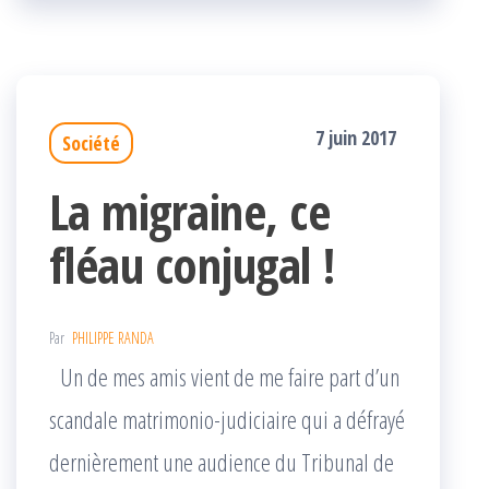
k
r
7 juin 2017
Société
La migraine, ce
fléau conjugal !
Par
PHILIPPE RANDA
Un de mes amis vient de me faire part d’un
scandale matrimonio-judiciaire qui a défrayé
dernièrement une audience du Tribunal de