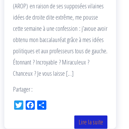
(AROP) en raison de ses supposées vilaines
idées de droite dite extrême, me pousse
cette semaine à une confession : j’avoue avoir
obtenu mon baccalauréat grâce à mes idées
politiques et aux professeurs tous de gauche.
Étonnant ? Incroyable ? Miraculeux ?
Chanceux ? Je vous laisse […]
Partager :
Tw
Fac
Pa
itt
eb
rta
er
oo
ge
Lire la suite