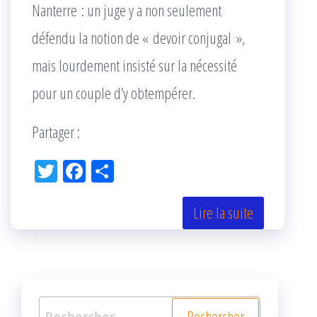
Nanterre : un juge y a non seulement
défendu la notion de « devoir conjugal »,
mais lourdement insisté sur la nécessité
pour un couple d’y obtempérer.
Partager :
Tw
Fac
Pa
itt
eb
rta
er
oo
ge
Lire la suite
k
r
Rechercher :