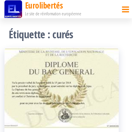
Eurolibertés
Passer
Le site de réinformation européenne
ce
contenu
Étiquette :
curés