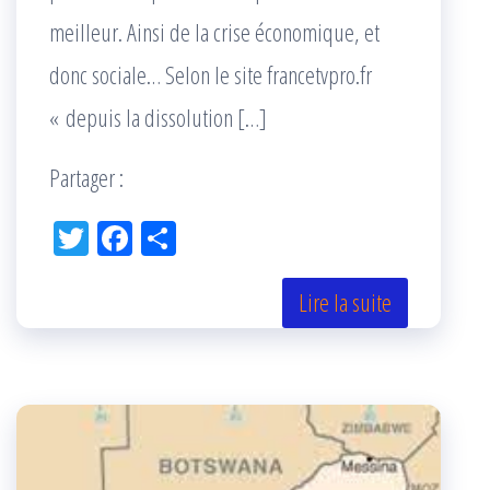
meilleur. Ainsi de la crise économique, et
donc sociale… Selon le site francetvpro.fr
« depuis la dissolution […]
Partager :
Tw
Fac
Pa
itt
eb
rta
er
oo
ge
Lire la suite
k
r