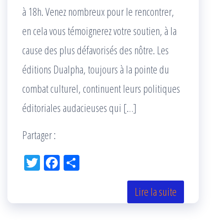
à 18h. Venez nombreux pour le rencontrer,
en cela vous témoignerez votre soutien, à la
cause des plus défavorisés des nôtre. Les
éditions Dualpha, toujours à la pointe du
combat culturel, continuent leurs politiques
éditoriales audacieuses qui […]
Partager :
Tw
Fac
Pa
itt
eb
rta
er
oo
ge
Lire la suite
k
r