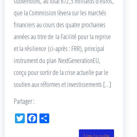
subventions, au total 672,5 milliards d’euros,
que la Commission lèvera sur les marchés
financiers au cours des quatre prochaines
années au titre de la Facilité pour la reprise
et la résilience (ci-après : FRR), principal
instrument du plan NextGenerationEU,
conçu pour sortir de la crise actuelle par le
soutien aux réformes et investissements […]
Partager :
Tw
Fac
Pa
itt
eb
rta
Lire la suite