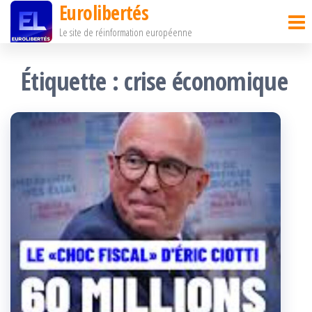
Eurolibertés
Passer
Le site de réinformation européenne
ce
contenu
Étiquette :
crise économique