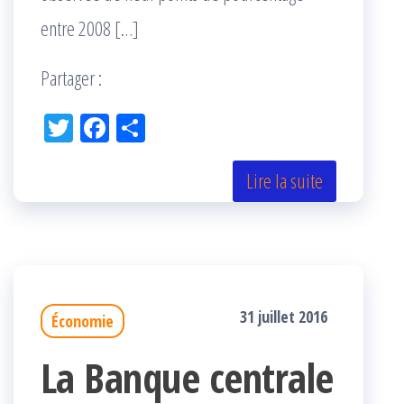
entre 2008 […]
Partager :
Tw
Fac
Pa
itt
eb
rta
er
oo
ge
Lire la suite
k
r
31 juillet 2016
Économie
La Banque centrale