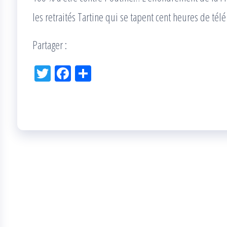
les retraités Tartine qui se tapent cent heures de té
Partager :
Tw
Fac
Pa
itt
eb
rta
er
oo
ge
k
r