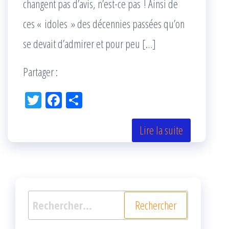
changent pas d’avis, n’est-ce pas ! Ainsi de
ces « idoles » des décennies passées qu’on
se devait d’admirer et pour peu […]
Partager :
Tw
Fac
Pa
itt
eb
rta
er
oo
ge
Lire la suite
k
r
Rechercher :