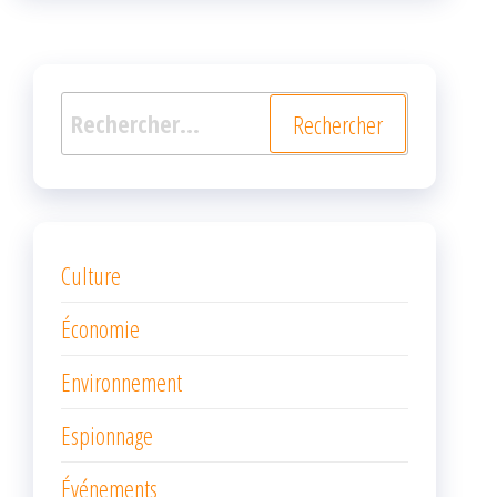
k
r
Rechercher :
Culture
Économie
Environnement
Espionnage
Événements