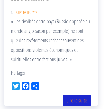
Par
ARISTIDE LEUCATE
« Les rivalités entre pays (Russie opposée au
monde anglo-saxon par exemple) ne sont
que des revêtements cachant souvent des
oppositions violentes économiques et
spirituelles entre factions juives. »
Partager :
Tw
Fac
Pa
itt
eb
rta
er
oo
ge
Lire la suite