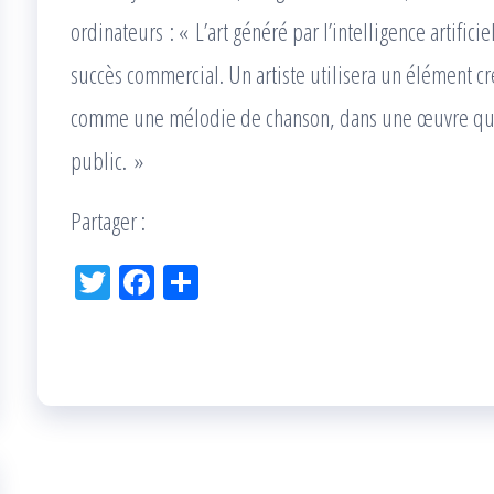
ordinateurs : « L’art généré par l’intelligence artific
succès commercial. Un artiste utilisera un élément créé 
comme une mélodie de chanson, dans une œuvre qui 
public. »
Partager :
Tw
Fac
Pa
itt
eb
rta
er
oo
ge
k
r