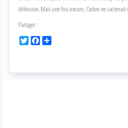
télévision. Mais une fois encore, l’arbre ne cacherait-
Partager :
Tw
Fac
Pa
itt
eb
rta
er
oo
ge
k
r