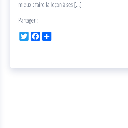
mieux : faire la leçon à ses […]
Partager :
Tw
Fac
Pa
itt
eb
rta
er
oo
ge
k
r