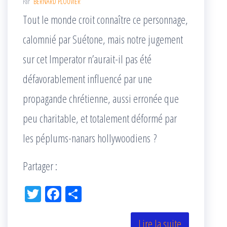
Par
BERNARD PLOUVIER
Tout le monde croit connaître ce personnage,
calomnié par Suétone, mais notre jugement
sur cet Imperator n’aurait-il pas été
défavorablement influencé par une
propagande chrétienne, aussi erronée que
peu charitable, et totalement déformé par
les péplums-nanars hollywoodiens ?
Partager :
Tw
Fac
Pa
itt
eb
rta
er
oo
ge
Lire la suite