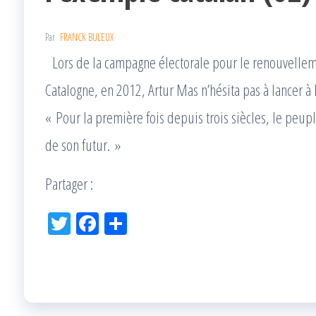
Par
FRANCK BULEUX
Lors de la campagne électorale pour le renouvellem
Catalogne, en 2012, Artur Mas n’hésita pas à lancer à
« Pour la première fois depuis trois siècles, le peup
de son futur. »
Partager :
Tw
Fac
Pa
itt
eb
rta
er
oo
ge
k
r