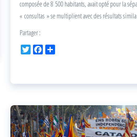
composée de 8 500 habitants, avait opté pour la sép
« consultas » se multiplient avec des résultats simila
Partager :
Tw
Fac
Pa
itt
eb
rta
er
oo
ge
k
r