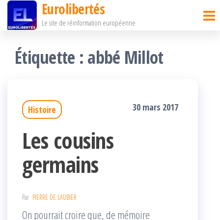
Eurolibertés
Passer
Le site de réinformation européenne
ce
contenu
Étiquette :
abbé Millot
30 mars 2017
Histoire
Les cousins
germains
Par
PIERRE DE LAUBIER
On pourrait croire que, de mémoire