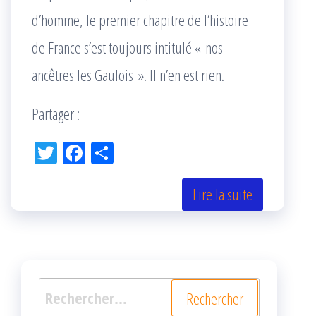
d’homme, le premier chapitre de l’histoire
de France s’est toujours intitulé « nos
ancêtres les Gaulois ». Il n’en est rien.
Partager :
Tw
Fac
Pa
itt
eb
rta
er
oo
ge
Lire la suite
k
r
Rechercher :