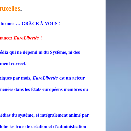
ruxelles
.
ré-informer … GRÂCE À VOUS !
inancez
!
EuroLibertés
dia qui ne dépend ni du Système, ni des
ement correct.
uniques par mois,
est un acteur
EuroLibertés
s menées dans les États européens membres ou
médias du système, et intégralement animé par
be les frais de création et d’administration