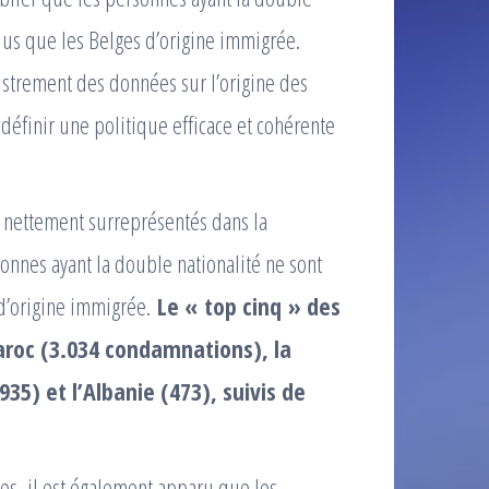
plus que les Belges d’origine immigrée.
istrement des données sur l’origine des
éfinir une politique efficace et cohérente
t nettement surreprésentés dans la
sonnes ayant la double nationalité ne sont
 d’origine immigrée.
Le « top cinq » des
aroc (3.034 condamnations), la
935) et l’Albanie (473), suivis de
nes, il est également apparu que les