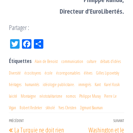
Directeur d’EuroLibertés.
Partager :
Tw
Fac
Pa
itt
eb
rta
er
oo
ge
Étiquettes
Alain de Benoist
communication
culture
débats d’idées
k
r
Diversité
écocitoyens
école
écoresponsables
élèves
Gilles Lipovetsky
héritages
humanités
idéologie publicitaire.
immigrés
Kant
Karel Kosik
laïcité
Montaigne
néototalitarisme
nomos
Philippe Muray
Pierre Le
Vigan
Robert Redeker
skholé
Yves Christen
Zigmunt Bauman
Navigation
PRÉCÉDENT
SUIVANT
Article
Arti
La Turquie ne doit rien
Washington et le
de