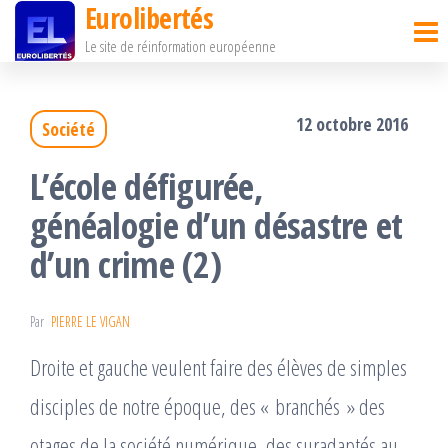
Eurolibertés
Passer
Le site de réinformation européenne
ce
contenu
12 octobre 2016
Société
L’école défigurée,
généalogie d’un désastre et
d’un crime (2)
Par
PIERRE LE VIGAN
Droite et gauche veulent faire des élèves de simples
disciples de notre époque, des « branchés » des
otages de la société numérique, des suradaptés au