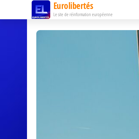
Eurolibertés
Passer
Le site de réinformation européenne
ce
contenu