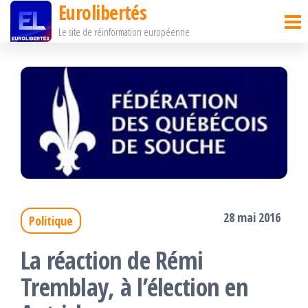
Eurolibertés
Passer
Le site de réinformation européenne
ce
contenu
28 mai 2016
Politique
La réaction de Rémi
Tremblay, à l’élection en