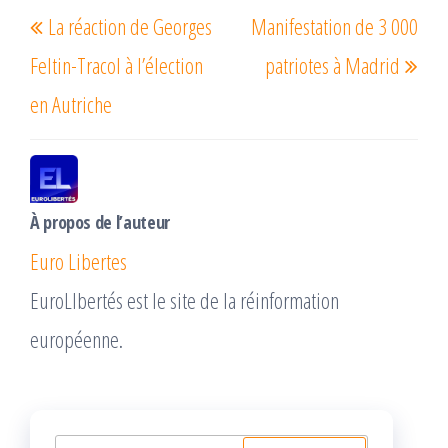
Article
Arti
La réaction de Georges
Manifestation de 3 000
de
précédent
suiv
l’article
Feltin-Tracol à l’élection
patriotes à Madrid
en Autriche
À propos de l’auteur
Euro Libertes
EuroLIbertés est le site de la réinformation
européenne.