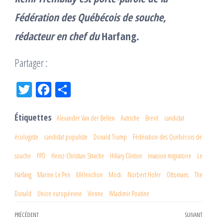
Fédération des Québécois de souche
,
rédacteur en chef du
Harfang
.
Partager :
Tw
Fac
Pa
itt
eb
rta
er
oo
ge
Étiquettes
Alexander Van der Bellen
Autriche
Brexit
candidat
k
r
écologiste
candidat populiste
Donald Trump
Fédération des Québécois de
souche
FPÖ
Heinz-Christian Strache
Hillary Clinton
invasion migratoire
Le
Harfang
Marine Le Pen
Mélenchon
Modi
Norbert Hofer
Ottomans
The
Donald
Union européenne
Vienne
Wladimir Poutine
Navigation
PRÉCÉDENT
SUIVANT