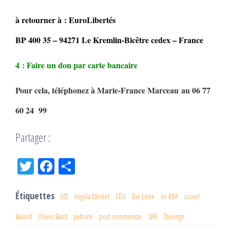
à retourner à : EuroLibertés
BP 400 35 – 94271 Le Kremlin-Bicêtre cedex – France
4 : Faire un don par carte bancaire
Pour cela, téléphonez à Marie-France Marceau au 06 77
60 24 99
Partager :
Tw
Fac
Pa
itt
eb
rta
er
oo
ge
Étiquettes
AfD
Angela Merkel
CDU
Die Linke
ex-RDA
Lionel
k
r
Baland
Olivier Bault
patriote
post-communiste
SPD
Thuringe