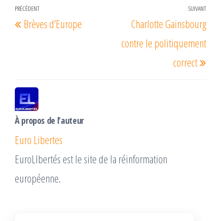
Navigation
PRÉCÉDENT
SUIVANT
Article
Arti
Brèves d’Europe
Charlotte Gainsbourg
de
précédent
suiv
l’article
contre le politiquement
correct
À propos de l’auteur
Euro Libertes
EuroLIbertés est le site de la réinformation
européenne.