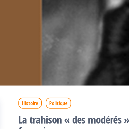
Histoire
Politique
La trahison « des modérés »,