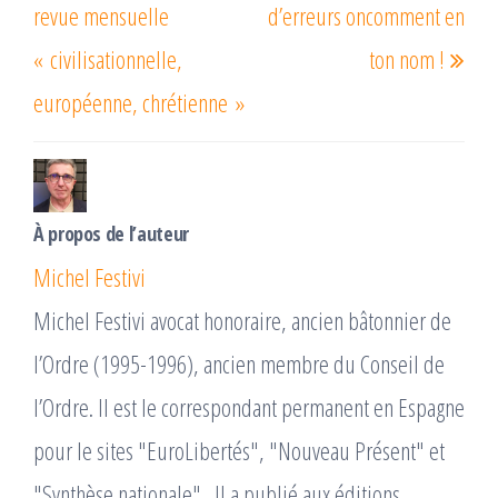
l’article
revue mensuelle
d’erreurs oncomment en
« civilisationnelle,
ton nom !
européenne, chrétienne »
À propos de l’auteur
Michel Festivi
Michel Festivi avocat honoraire, ancien bâtonnier de
l’Ordre (1995-1996), ancien membre du Conseil de
l’Ordre. Il est le correspondant permanent en Espagne
pour le sites "EuroLibertés", "Nouveau Présent" et
"Synthèse nationale" . Il a publié aux éditions