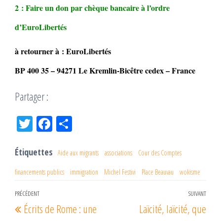
2 : Faire un don par chèque bancaire à l’ordre
d’EuroLibertés
à retourner à : EuroLibertés
BP 400 35 – 94271 Le Kremlin-Bicêtre cedex – France
Partager :
Tw
Fac
Pa
itt
eb
rta
er
oo
ge
Étiquettes
Aide aux migrants
associations
Cour des Comptes
k
r
financements publics
immigration
Michel Festivi
Place Beauvau
wokisme
Navigation
PRÉCÉDENT
SUIVANT
Article
Arti
Écrits de Rome : une
Laïcité, laïcité, que
de
précédent
suiv