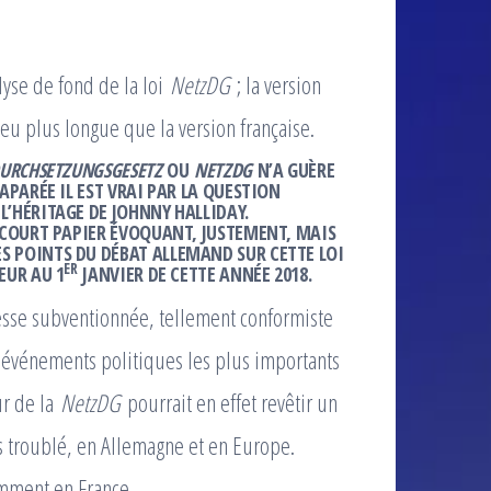
lyse de fond de la loi
NetzDG
; la version
peu plus longue que la version française.
URCHSETZUNGSGESETZ
OU
NETZDG
N’A GUÈRE
APARÉE IL EST VRAI PAR LA QUESTION
’HÉRITAGE DE JOHNNY HALLIDAY.
 COURT PAPIER ÉVOQUANT, JUSTEMENT, MAIS
S POINTS DU DÉBAT ALLEMAND SUR CETTE LOI
ER
EUR AU 1
JANVIER DE CETTE ANNÉE 2018.
presse subventionnée, tellement conformiste
 événements politiques les plus importants
ur de la
NetzDG
pourrait en effet revêtir un
s troublé, en Allemagne et en Europe.
amment en France.