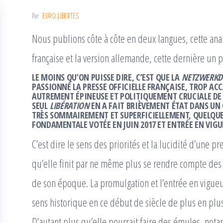
Par
EURO LIBERTES
Nous publions côte à côte en deux langues, cette ana
française et la version allemande, cette dernière un 
LE MOINS QU’ON PUISSE DIRE, C’EST QUE LA
NETZWERKD
PASSIONNÉ LA PRESSE OFFICIELLE FRANÇAISE, TROP ACC
AUTREMENT ÉPINEUSE ET POLITIQUEMENT CRUCIALE DE L
SEUL
LIBÉRATION
EN A FAIT BRIÈVEMENT ÉTAT DANS UN
TRÈS SOMMAIREMENT ET SUPERFICIELLEMENT, QUELQUE
FONDAMENTALE VOTÉE EN JUIN 2017 ET ENTRÉE EN VIGU
C’est dire le sens des priorités et la lucidité d’une 
qu’elle finit par ne même plus se rendre compte des
de son époque. La promulgation et l’entrée en vigue
sens historique en ce début de siècle de plus en plu
D’autant plus qu’elle pourrait faire des émules, not