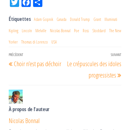
Tw
Fac
Pa
itt
eb
rta
er
oo
ge
Étiquettes
Adam Gopnik
Canada
Donald Trump
Grant
Illuminati
k
r
Kipling
Lincoln
Melville
Nicolas Bonnal
Poe
Ross
Stoddard
The New
Yorker
Thomas di Lorenzo
USA
Navigation
PRÉCÉDENT
SUIVANT
Article
Arti
Choir n’est pas déchoir
Le crépuscules des idoles
de
précédent
suiv
l’article
progressistes
À propos de l’auteur
Nicolas Bonnal