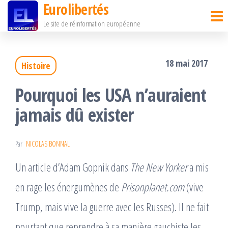
Eurolibertés
Passer
Le site de réinformation européenne
ce
contenu
18 mai 2017
Histoire
Pourquoi les USA n’auraient
jamais dû exister
Par
NICOLAS BONNAL
Un article d’Adam Gopnik dans
The New Yorker
a mis
en rage les énergumènes de
Prisonplanet.com
(vive
Trump, mais vive la guerre avec les Russes). Il ne fait
pourtant que reprendre à sa manière gauchiste les