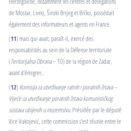
Herzégovine, notamment les centres et délégations
de Mostar, Livno, Široki Brijeg et Brčko, possédait
également des informateurs et agents en France.
(
11
) mais qui avait, paraît-il, exercé des
responsabilités au sein de la Défense territoriale
(
Teritorijalna Obrana
– TO) de la région de Zadar,
avant d’émigrer…
(
12
)
Komisija za utvrđivanje ratnih i poratnih žrtava –
Vijeće za utvrđivanje poratnih žrtava komunističkog
sustava ubijenih u inozemstvu
. Présidée par le député
Vice Vukojević, cette commission s’est réunie entre le