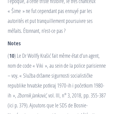
l’époque, à cette triste histoire, le très chanceux
« Šime » ne fut cependant pas ennuyé par les
autorités et put tranquillement poursuivre ses
méfaits. Étonnant, n’est-ce pas ?
Notes
(
10
) Le Dr Wollfy Krašić fait même état d’un agent,
nom de code « Viki », au sein de la police parisienne
– voy. « Služba državne sigurnosti socialističke
republike hrvatske potkraj 1970-ih i početkom 1980-
ih »,
Zbornik Janković
, vol. III, n° 3, 2018, pp. 355-387
(ici p. 379). Ajoutons que le SDS de Bosnie-