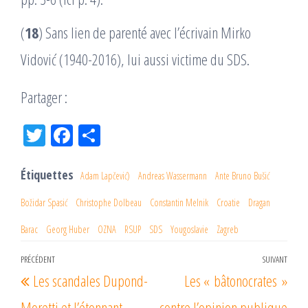
(
18
) Sans lien de parenté avec l’écrivain Mirko
Vidović (1940-2016), lui aussi victime du SDS.
Partager :
Tw
Fac
Pa
itt
eb
rta
er
oo
ge
Étiquettes
Adam Lapčević)
Andreas Wassermann
Ante Bruno Bušić
k
r
Božidar Spasić
Christophe Dolbeau
Constantin Melnik
Croatie
Dragan
Barac
Georg Huber
OZNA
RSUP
SDS
Yougoslavie
Zagreb
Navigation
PRÉCÉDENT
SUIVANT
Article
Arti
Les scandales Dupond-
Les « bâtonocrates »
de
précédent
suiv
l’article
Moretti et l’étonnant
contre l’opinion publique