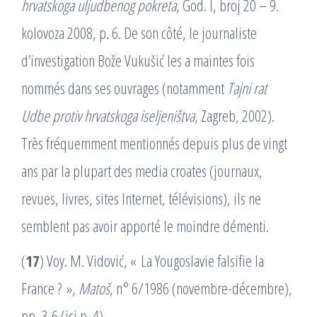
hrvatskoga
uljudbenog pokreta
, God. I, broj 20 – 9.
kolovoza 2008, p. 6. De son côté, le journaliste
d’investigation Bože Vukušić les a maintes fois
nommés dans ses ouvrages (notamment
Tajni rat
Udbe protiv
hrvatskoga iseljeništva
, Zagreb, 2002).
Très fréquemment mentionnés depuis plus de vingt
ans par la plupart des media croates (journaux,
revues, livres, sites Internet, télévisions), ils ne
semblent pas avoir apporté le moindre démenti.
(
17
) Voy. M. Vidović, « La Yougoslavie falsifie la
France ? »,
Matoš
, n° 6/1986 (novembre-décembre),
pp. 3-6 (ici p. 4).