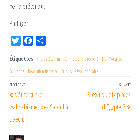
ne l’a prétendu.
Partager :
Tw
Fac
Pa
itt
eb
rta
er
oo
ge
Étiquettes
Andres Guzman
Comité de l’archevêché
Don Tocsinos
k
r
Guillotine
Révolution française
Tribunal Révolutionnaire
Navigation
PRÉCÉDENT
SUIVANT
Article
Arti
Vérité sur le
Brexit ou dix plaies
de
précédent
suiv
l’article
wahhabisme, des Saoud à
d’Égypte ?
Daech…